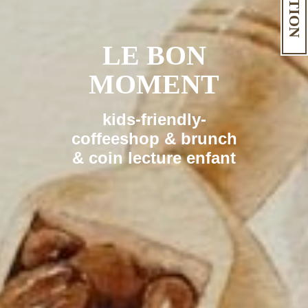
LE BON
MOMENT
kids-friendly-
coffeeshop & brunch
& coin lecture enfant